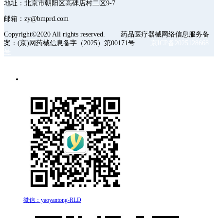
地址：北京市朝阳区高碑店村二区9-7
邮箱：zy@bmprd.com
Copyright©2020 All rights reserved. 药品医疗器械网络信息服务备
案：(京)网药械信息备字（2025）第00171号
京ICP备2025128668
号
微信：yaoyantong-RLD