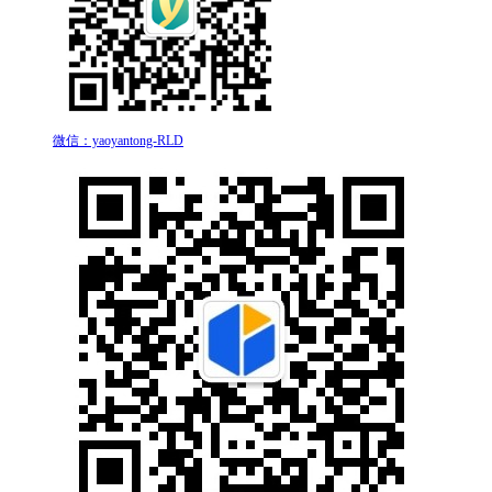
微信：yaoyantong-RLD