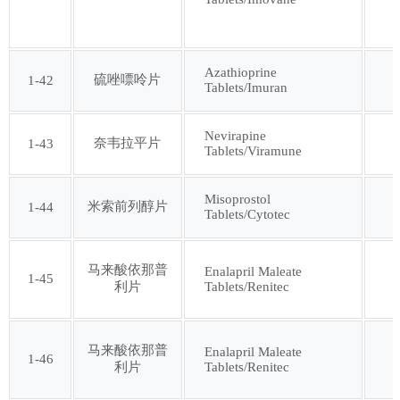
Azathioprine
硫唑嘌呤片
1-42
Tablets/Imuran
Nevirapine
奈韦拉平片
1-43
Tablets/Viramune
Misoprostol
米索前列醇片
1-44
Tablets/Cytotec
马来酸依那普
Enalapril Maleate
1-45
Tablets/Renitec
利片
马来酸依那普
Enalapril Maleate
1-46
Tablets/Renitec
利片