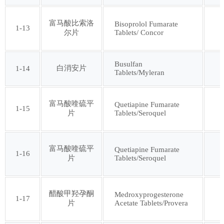
第四十七批
第四十八批
富马酸比索洛
Bisoprolol Fumarate
1-13
Tablets/ Concor
尔片
第四十九批
第五十批
Busulfan
白消安片
1-14
第五十一批
第五十二批
Tablets/Myleran
第五十三批
第五十四批
富马酸喹硫平
Quetiapine Fumarate
1-15
Tablets/Seroquel
片
第五十五批
第五十六批
富马酸喹硫平
Quetiapine Fumarate
1-16
Tablets/Seroquel
片
第五十七批
第五十八批
第五十九批
第六十批
醋酸甲羟孕酮
Medroxyprogesterone
1-17
Acetate Tablets/Provera
片
第六十一批
第六十二批