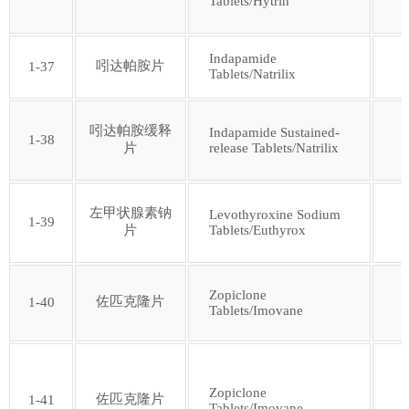
Tablets/Hytrin
Indapamide
吲达帕胺片
1-37
Tablets/Natrilix
吲达帕胺缓释
Indapamide Sustained-
1-38
release Tablets/Natrilix
片
左甲状腺素钠
Levothyroxine Sodium
1-39
Tablets/Euthyrox
片
Zopiclone
佐匹克隆片
1-40
Tablets/Imovane
Zopiclone
佐匹克隆片
1-41
Tablets/Imovane