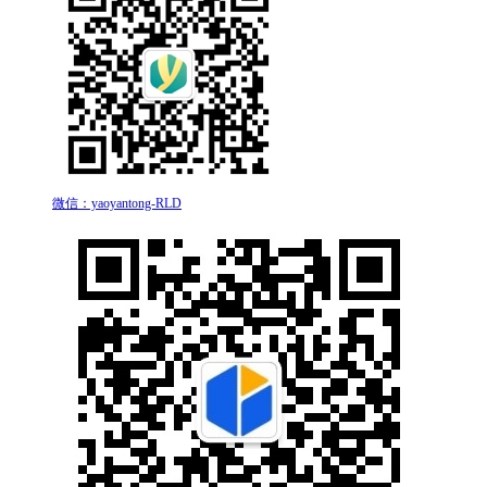
微信：yaoyantong-RLD