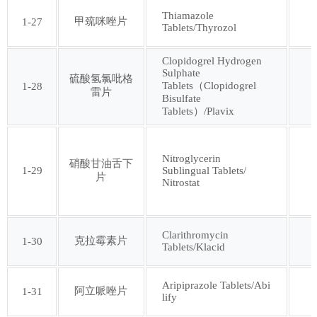
Thiamazole
甲巯咪唑片
1-27
Tablets/Thyrozol
第九十三批
第九十四批
Clopidogrel Hydrogen
Sulphate
第九十五批
第九十六批
硫酸氢氯吡格
Tablets（Clopidogrel
1-28
雷片
Bisulfate
Tablets）/Plavix
第九十七批
第九十八批
Nitroglycerin
第九十九批
第一百批
硝酸甘油舌下
1-29
Sublingual Tablets/
片
Nitrostat
第一百零一批
第一百零二批
Clarithromycin
克拉霉素片
1-30
Tablets/Klacid
第一百零三批
第一百零四批
Aripiprazole Tablets/Abi
第一百零五批
第一百零六批
阿立哌唑片
1-31
lify