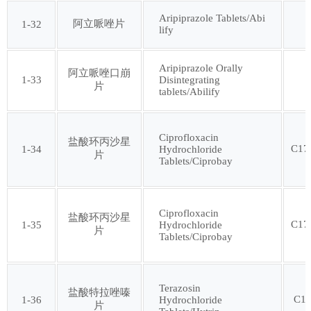
第一百零七批
Aripiprazole Tablets/Abi
阿立哌唑片
1-32
lify
Aripiprazole Orally
阿立哌唑口崩
1-33
Disintegrating
片
tablets/Abilify
Ciprofloxacin
盐酸环丙沙星
C17
1-34
Hydrochloride
片
Tablets/Ciprobay
Ciprofloxacin
盐酸环丙沙星
C17
1-35
Hydrochloride
片
Tablets/Ciprobay
Terazosin
盐酸特拉唑嗪
C1
1-36
Hydrochloride
片