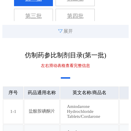
第三批
第四批
展开
第五批
第六批
第七批
第八批
仿制药参比制剂目录(
第一批
)
左右滑动表格查看完整信息
第九批
第十批
第十一批
第十二批
序号
药品通用名称
英文名称/商品名
第十三批
第十四批
Amiodarone
盐酸胺碘酮片
1-1
Hydrochloride
Tablets/Cordarone
第十五批
第十六批