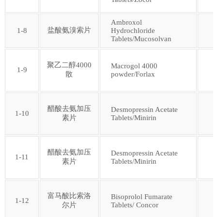
Ambroxol
第三十三批
第三十四批
盐酸氨溴索片
1-8
Hydrochloride
Tablets/Mucosolvan
第三十五批
第三十六批
聚乙二醇4000
Macrogol 4000
1-9
powder/Forlax
散
第三十七批
第三十八批
醋酸去氨加压
Desmopressin Acetate
第三十九批
第四十批
1-10
Tablets/Minirin
素片
第四十一批
第四十二批
醋酸去氨加压
Desmopressin Acetate
1-11
Tablets/Minirin
素片
第四十三批
第四十四批
富马酸比索洛
Bisoprolol Fumarate
第四十五批
第四十六批
1-12
Tablets/ Concor
尔片