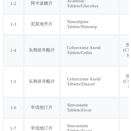
Acarbose
阿卡波糖片
1-2
Tablets/Glucobay
第十七批
第十八批
Nimodipine
第十九批
第二十批
尼莫地平片
1-3
Tablets/Nimotop
第二十一批
第二十二批
按
Cefuroxime Axetil
头孢呋辛酯片
(C1
1-4
Tablets/Ceftin
S
第二十三批
第二十四批
按
第二十五批
第二十六批
Cefuroxime Axetil
头孢呋辛酯片
(C1
1-5
Tablets/Zinacef
S
第二十七批
第二十八批
Simvastatin
辛伐他汀片
1-6
Tablets/Zocor
第二十九批
第三十批
Simvastatin
辛伐他汀片
1-7
第三十一批
第三十二批
Tablets/Zocor