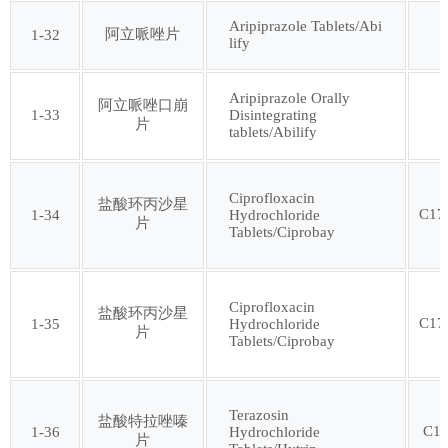
第一百零七批
Aripiprazole Tablets/Abi
阿立哌唑片
1-32
lify
Aripiprazole Orally
阿立哌唑口崩
1-33
Disintegrating
片
tablets/Abilify
Ciprofloxacin
盐酸环丙沙星
C17
1-34
Hydrochloride
片
Tablets/Ciprobay
Ciprofloxacin
盐酸环丙沙星
C17
1-35
Hydrochloride
片
Tablets/Ciprobay
Terazosin
盐酸特拉唑嗪
C1
1-36
Hydrochloride
片