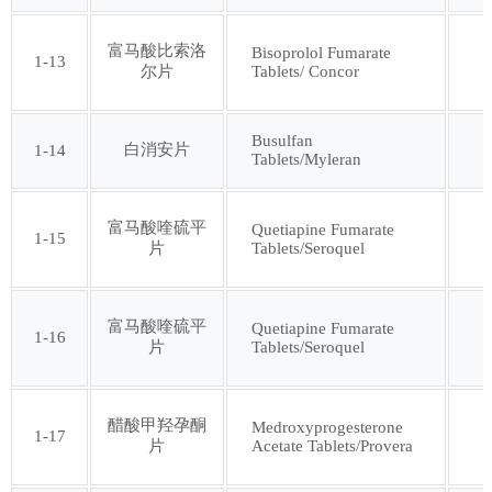
第四十七批
第四十八批
富马酸比索洛
Bisoprolol Fumarate
1-13
Tablets/ Concor
尔片
第四十九批
第五十批
Busulfan
白消安片
1-14
第五十一批
第五十二批
Tablets/Myleran
第五十三批
第五十四批
富马酸喹硫平
Quetiapine Fumarate
1-15
Tablets/Seroquel
片
第五十五批
第五十六批
富马酸喹硫平
Quetiapine Fumarate
1-16
Tablets/Seroquel
片
第五十七批
第五十八批
第五十九批
第六十批
醋酸甲羟孕酮
Medroxyprogesterone
1-17
Acetate Tablets/Provera
片
第六十一批
第六十二批