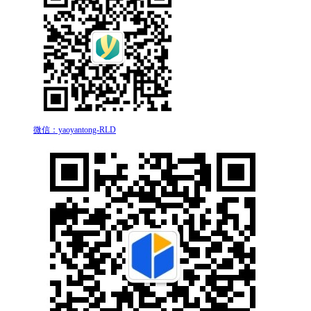
微信：yaoyantong-RLD