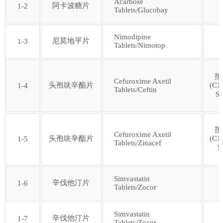
Acarbose
阿卡波糖片
1-2
Tablets/Glucobay
第十七批
第十八批
Nimodipine
第十九批
第二十批
尼莫地平片
1-3
Tablets/Nimotop
第二十一批
第二十二批
按
Cefuroxime Axetil
头孢呋辛酯片
(C1
1-4
Tablets/Ceftin
S
第二十三批
第二十四批
按
第二十五批
第二十六批
Cefuroxime Axetil
头孢呋辛酯片
(C1
1-5
Tablets/Zinacef
S
第二十七批
第二十八批
Simvastatin
辛伐他汀片
1-6
Tablets/Zocor
第二十九批
第三十批
Simvastatin
辛伐他汀片
1-7
第三十一批
第三十二批
Tablets/Zocor