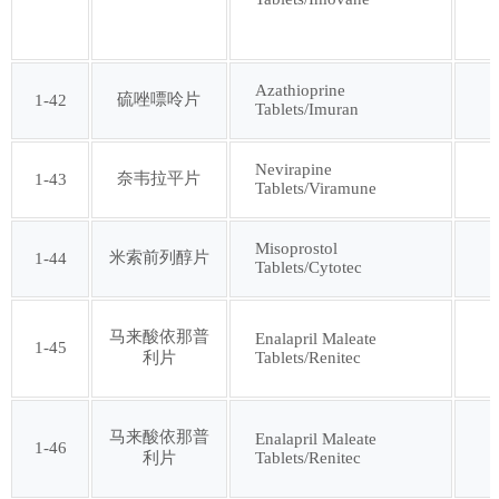
Azathioprine
硫唑嘌呤片
1-42
Tablets/Imuran
Nevirapine
奈韦拉平片
1-43
Tablets/Viramune
Misoprostol
米索前列醇片
1-44
Tablets/Cytotec
马来酸依那普
Enalapril Maleate
1-45
Tablets/Renitec
利片
马来酸依那普
Enalapril Maleate
1-46
Tablets/Renitec
利片