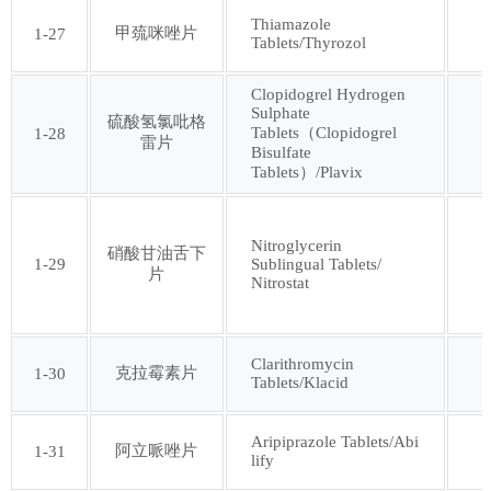
Thiamazole
甲巯咪唑片
1-27
Tablets/Thyrozol
第九十三批
第九十四批
Clopidogrel Hydrogen
Sulphate
第九十五批
第九十六批
硫酸氢氯吡格
Tablets（Clopidogrel
1-28
雷片
Bisulfate
Tablets）/Plavix
第九十七批
第九十八批
Nitroglycerin
第九十九批
第一百批
硝酸甘油舌下
1-29
Sublingual Tablets/
片
Nitrostat
第一百零一批
第一百零二批
Clarithromycin
克拉霉素片
1-30
Tablets/Klacid
第一百零三批
第一百零四批
Aripiprazole Tablets/Abi
第一百零五批
第一百零六批
阿立哌唑片
1-31
lify