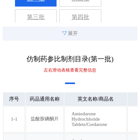
第三批
第四批
展开
第五批
第六批
第七批
第八批
仿制药参比制剂目录(
第一批
)
左右滑动表格查看完整信息
第九批
第十批
第十一批
第十二批
序号
药品通用名称
英文名称/商品名
第十三批
第十四批
Amiodarone
盐酸胺碘酮片
1-1
Hydrochloride
Tablets/Cordarone
第十五批
第十六批