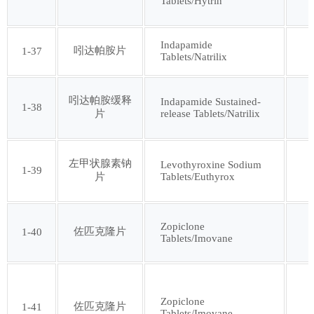
Tablets/Hytrin
Indapamide
吲达帕胺片
1-37
Tablets/Natrilix
吲达帕胺缓释
Indapamide Sustained-
1-38
release Tablets/Natrilix
片
左甲状腺素钠
Levothyroxine Sodium
1-39
Tablets/Euthyrox
片
Zopiclone
佐匹克隆片
1-40
Tablets/Imovane
Zopiclone
佐匹克隆片
1-41
Tablets/Imovane