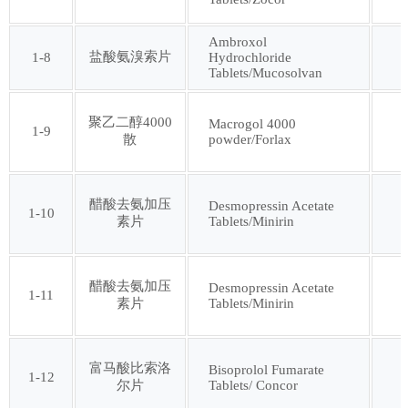
Ambroxol
第三十三批
第三十四批
盐酸氨溴索片
1-8
Hydrochloride
Tablets/Mucosolvan
第三十五批
第三十六批
聚乙二醇4000
Macrogol 4000
1-9
powder/Forlax
散
第三十七批
第三十八批
醋酸去氨加压
Desmopressin Acetate
第三十九批
第四十批
1-10
Tablets/Minirin
素片
第四十一批
第四十二批
醋酸去氨加压
Desmopressin Acetate
1-11
Tablets/Minirin
素片
第四十三批
第四十四批
富马酸比索洛
Bisoprolol Fumarate
第四十五批
第四十六批
1-12
Tablets/ Concor
尔片