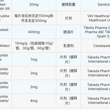
te
ded-
20mg
缓释胶囊
Sandoz
lin XR
每片含拉米夫定150mg和
vudine
ViiV Healthcar
片剂
r
Healthcare U
齐多夫定300mg
Tillotts Pharma 
oated
400mg
肠溶片
Pharma AB/ Til
Spain S
10mg/g（包装规格:10g/
inlevi
乳膏剂
Cassiopea
管、30g/管、60g/管）
oride
片剂（缓释
Takeda Pharm
e
1mg
International 
片）
oride
片剂（缓释
Takeda Pharm
lets/
2mg
International 
片）
oride
片剂（缓释
Takeda Pharm
lets/
3mg
International 
片）
oride
片剂（缓释
Takeda Pharm
lets/
4mg
International 
片）