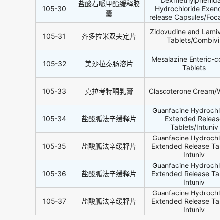
Dexmethylphenida
盐酸右哌甲酯缓释胶
105-30
Hydrochloride Exen
囊
release Capsules/Foca
Zidovudine and Lami
105-31
齐多拉米双夫定片
Tablets/Combivi
Mesalazine Enteric-c
105-32
美沙拉秦肠溶片
Tablets
105-33
克拉考特酮乳膏
Clascoterone Cream/W
Guanfacine Hydrochl
105-34
盐酸胍法辛缓释片
Extended Releas
Tablets/Intuniv
Guanfacine Hydrochl
105-35
盐酸胍法辛缓释片
Extended Release Tab
Intuniv
Guanfacine Hydrochl
105-36
盐酸胍法辛缓释片
Extended Release Tab
Intuniv
Guanfacine Hydrochl
105-37
盐酸胍法辛缓释片
Extended Release Tab
Intuniv