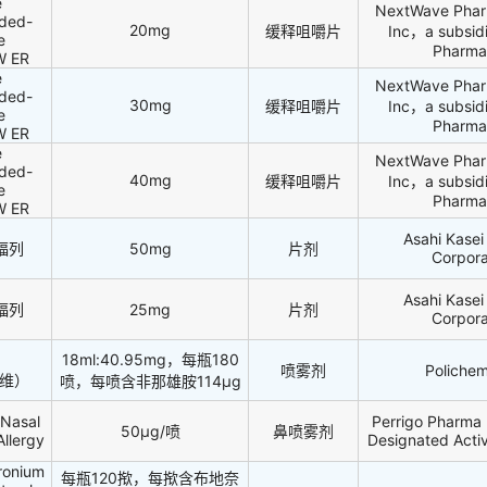
e
NextWave Phar
nded-
20mg
缓释咀嚼片
Inc，a subsidi
e
Pharma
W ER
e
NextWave Phar
nded-
30mg
缓释咀嚼片
Inc，a subsidi
e
Pharma
W ER
e
NextWave Phar
nded-
40mg
缓释咀嚼片
Inc，a subsidi
e
Pharma
W ER
Asahi Kase
s/福列
50mg
片剂
Corpora
Asahi Kase
s/福列
25mg
片剂
Corpora
18ml:40.95mg，每瓶180
喷雾剂
Polichem
永维）
喷，每喷含非那雄胺114μg
Nasal
Perrigo Pharma 
50μg/喷
鼻喷雾剂
llergy
Designated Acti
ronium
每瓶120揿，每揿含布地奈