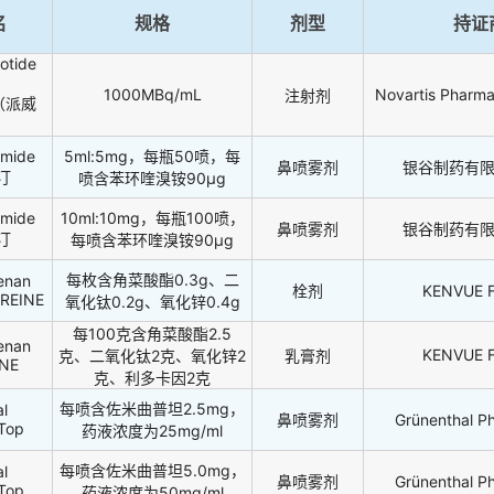
名
规格
剂型
持证
otide
1000MBq/mL
Novartis Pharm
注射剂
TO（派威
omide
5ml:5mg，每瓶50喷，每
鼻喷雾剂
银谷制药有
立汀
喷含苯环喹溴铵90μg
omide
10ml:10mg，每瓶100喷，
鼻喷雾剂
银谷制药有
立汀
每喷含苯环喹溴铵90μg
每枚含角菜酸酯0.3g、二
enan
栓剂
KENVUE F
OREINE
氧化钛0.2g、氧化锌0.4g
每100克含角菜酸酯2.5
enan
KENVUE F
克、二氧化钛2克、氧化锌2
乳膏剂
INE
克、利多卡因2克
每喷含佐米曲普坦2.5mg，
l
鼻喷雾剂
Grünenthal P
Top
药液浓度为25mg/ml
每喷含佐米曲普坦5.0mg，
l
鼻喷雾剂
Grünenthal P
Top
药液浓度为50mg/ml