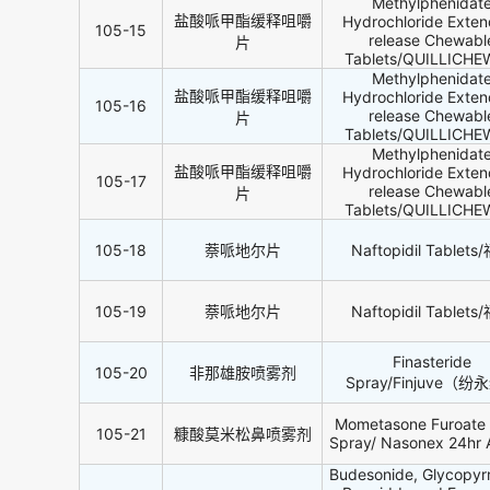
Methylphenidat
盐酸哌甲酯缓释咀嚼
Hydrochloride Exte
105-15
release Chewabl
片
Tablets/QUILLICHE
Methylphenidat
盐酸哌甲酯缓释咀嚼
Hydrochloride Exte
105-16
release Chewabl
片
Tablets/QUILLICHE
Methylphenidat
盐酸哌甲酯缓释咀嚼
Hydrochloride Exte
105-17
release Chewabl
片
Tablets/QUILLICHE
105-18
萘哌地尔片
Naftopidil Tablet
105-19
萘哌地尔片
Naftopidil Tablet
Finasteride
105-20
非那雄胺喷雾剂
Spray/Finjuve（纷
Mometasone Furoate 
105-21
糠酸莫米松鼻喷雾剂
Spray/ Nasonex 24hr A
Budesonide, Glycopyr