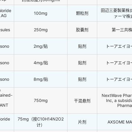
田辺三菱製薬株
loride
100mg
颗粒剂
LAG
ァーマ株
sules
250mg
胶囊剂
第一三共
isono
2mg/贴
贴剂
トーアエイヨ
isono
4mg/贴
贴剂
トーアエイヨ
isono
8mg/贴
贴剂
トーアエイヨ
e
tained-
NextWave Phar
750mg
Inc, a subsidi
干混悬剂
VANT
Pharma
loride
75mg（按C10H14N2O2
片剂
AXSOME MAL
计）