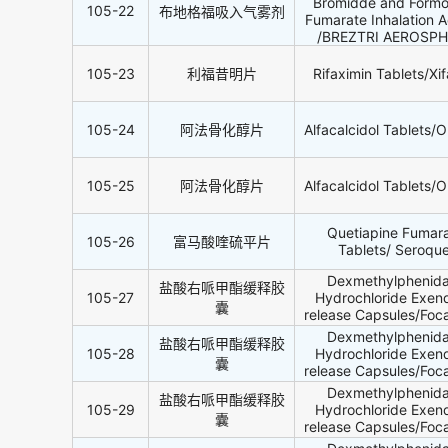
Bromidde and Formo
105-22
布地格福吸入气雾剂
Fumarate Inhalation A
/BREZTRI AEROSP
105-23
利福昔明片
Rifaximin Tablets/Xi
105-24
阿法骨化醇片
Alfacalcidol Tablets/O
105-25
阿法骨化醇片
Alfacalcidol Tablets/O
Quetiapine Fumar
105-26
富马酸喹硫平片
Tablets/ Seroque
Dexmethylphenida
盐酸右哌甲酯缓释胶
105-27
Hydrochloride Exen
囊
release Capsules/Foca
Dexmethylphenida
盐酸右哌甲酯缓释胶
105-28
Hydrochloride Exen
囊
release Capsules/Foca
Dexmethylphenida
盐酸右哌甲酯缓释胶
105-29
Hydrochloride Exen
囊
release Capsules/Foca