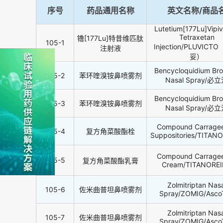
序号
药品通用名称
英文名称/商品
Lutetium[177Lu]Vipiv
Tetraxetan
镥[177Lu]特昔维匹肽
105-1
Injection/PLUVIC
注射液
妥）
Bencycloquidium Br
105-2
苯环喹溴铵鼻喷雾剂
Nasal Spray/必
Bencycloquidium Br
105-3
苯环喹溴铵鼻喷雾剂
Nasal Spray/必
Compound Carrage
105-4
复方角菜酸酯栓
Suppositories/TITAN
Compound Carrage
105-5
复方角菜酸酯乳膏
Cream/TITANORE
Zolmitriptan Nasa
105-6
佐米曲普坦鼻喷雾剂
Spray/ZOMIG/Asco
Zolmitriptan Nasa
105-7
佐米曲普坦鼻喷雾剂
Spray/ZOMIG/Asco