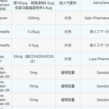
terol
AstraZen
德160μg、格隆溴铵9.0μg
吸入气雾剂
erosol
和富马酸福莫特罗4.8μg
HERE
faxan
200mg
片剂
Salix Pharmaceu
nealfa
0.25μg
片剂
帝人フア-
nealfa
0.5μg
片剂
帝人フア-
25mg（按C21H25N3O2S
ate
片剂
Luye Pharma
l
计）
te
ded-
5mg
缓释胶囊
Sandoz
lin XR
te
ded-
10mg
缓释胶囊
Sandoz
lin XR
te
ded-
15mg
缓释胶囊
Sandoz
lin XR