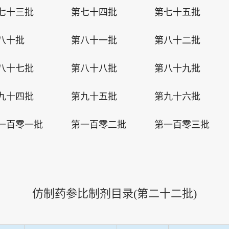
七十三批
第七十四批
第七十五批
八十批
第八十一批
第八十二批
八十七批
第八十八批
第八十九批
九十四批
第九十五批
第九十六批
一百零一批
第一百零二批
第一百零三批
仿制药参比制剂目录(
第二十二批
)