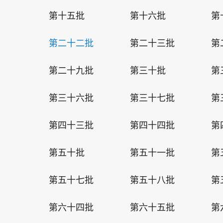
第十五批
第十六批
第
第二十二批
第二十三批
第
第二十九批
第三十批
第
第三十六批
第三十七批
第
第四十三批
第四十四批
第
第五十批
第五十一批
第
第五十七批
第五十八批
第
第六十四批
第六十五批
第