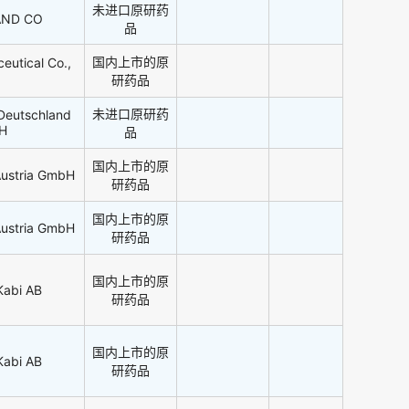
未进口原研药
 AND CO
品
国内上市的原
eutical Co.,
研药品
未进口原研药
 Deutschland
H
品
国内上市的原
Austria GmbH
研药品
国内上市的原
Austria GmbH
研药品
国内上市的原
Kabi AB
研药品
国内上市的原
Kabi AB
研药品