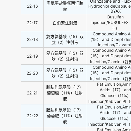
Olanzapine and Fluox
奥氮平盐酸氟西汀胶
22-16
HydrochlorideCapsul
囊
BYAX
Busulfan
Injection/BUSULF
22-17
白消安注射液
非）
Compound Amino A
复方氨基酸（15）双
22-18
（15） and Dipeptid
肽（2）注射液
Injection/Glavam
Compound Amino A
复方氨基酸（15）双
（15） and Dipeptid
22-19
肽（2）注射液
Injection/Glamin
Compound Amino A
复方氨基酸（15）双
（15） and Dipeptid
22-20
肽（2）注射液
Injection/Glamin
Fat Emulsion,Ami
脂肪乳氨基酸（17）
Acids（17） an
22-21
葡萄糖（11%）注射
Glucose（11%）
液
Injection/Kabiven 
Fat Emulsion,Ami
脂肪乳氨基酸（17）
Acids（17） an
22-22
葡萄糖（11%）注射
Glucose（11%）
液
Injection/Kabiven 
Fat Emulsion,Ami