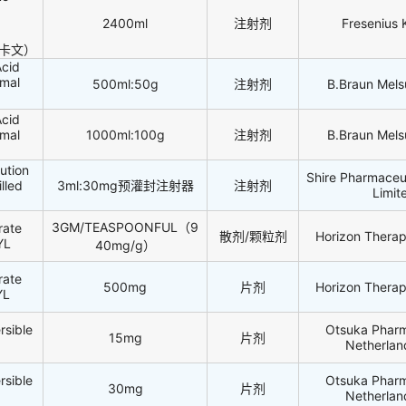
d
2400ml
注射剂
Fresenius 
PI（卡文）
cid
smal
500ml:50g
注射剂
B.Braun Mel
）
cid
smal
1000ml:100g
注射剂
B.Braun Mel
ution
Shire Pharmaceut
illed
3ml:30mg预灌封注射器
注射剂
Limit
3GM/TEASPOONFUL（9
rate
散剂/颗粒剂
Horizon Therap
YL
40mg/g）
rate
500mg
片剂
Horizon Therap
YL
rsible
Otsuka Pharm
15mg
片剂
Netherlan
rsible
Otsuka Pharm
30mg
片剂
Netherlan